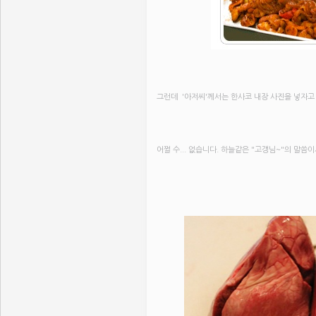
그런데 '아저씨'께서는 한사코 내장 사진을 넣자고
어쩔 수... 없습니다. 하늘같은 "고갱님~"의 말씀