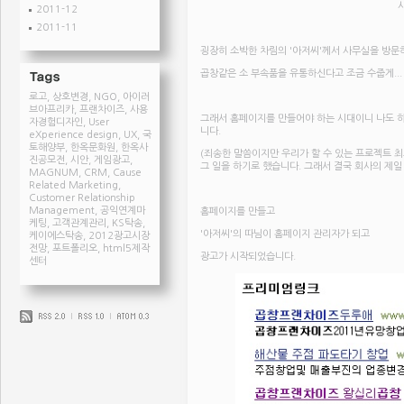
2011-12
2011-11
굉장히 소박한 차림의 '아저씨'께서 사무실을 방문
곱창같은 소 부속품을 유통하신다고 조금 수줍게...
로고
,
상호변경
,
NGO
,
아이러
브아프리카
,
프랜차이즈
,
사용
그래서 홈페이지를 만들어야 하는 시대이니 나도 
자경험디자인
,
User
니다.
eXperience design
,
UX
,
국
토해양부
,
한옥문화원
,
한옥사
(죄송한 말씀이지만 우리가 할 수 있는 프로젝트
진공모전
,
시안
,
게임광고
,
그 일을 하기로 했습니다. 그래서 결국 회사의 제일
MAGNUM
,
CRM
,
Cause
Related Marketing
,
Customer Relationship
Management
,
공익연계마
홈페이지를 만들고
케팅
,
고객관계관리
,
KS탁송
,
'아저씨'의 따님이 홈페이지 관리자가 되고
케이에스탁송
,
2012광고시장
전망
,
포트폴리오
,
html5제작
광고가 시작되었습니다.
센터