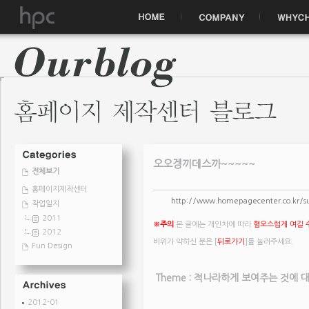
오오겡끼데스까~~~~~
전체보기
홈페이지제작센터
http://www.homepagecenter.co.kr/
작업일지
2011
※주의
:본 글에는 개인차에 따라
혐오스럽게 여길 
2012
비위가 약하신 분은 [
뒤로가기
]를 눌러주세요.
Fun Design
Theme : 적나라하게 보여주는 것에 
2012-01